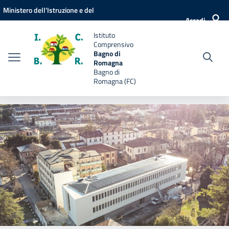
Vai ai contenuti
Vai al menu di navigazione
Vai al footer
Ministero dell'Istruzione e del
Accedi
Merito
Istituto
Comprensivo
Bagno di
Romagna
Bagno di
Romagna (FC)