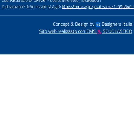
Cod. Fatturazione: UF926I
- Codice IPA: istsc_foic806001
Dichiarazione di Accessibilità AgID:
https://form.agid.gov.it/view/1c09b8
Concept & Design by
Designers Italia
Sito web realizzato con CMS
SCUOLASTICO