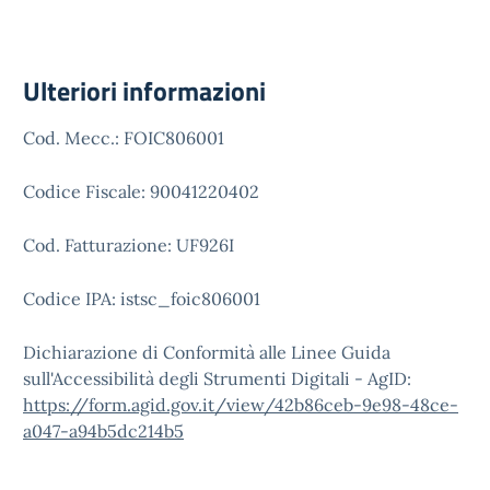
Ulteriori informazioni
Cod. Mecc.: FOIC806001
Codice Fiscale: 90041220402
Cod. Fatturazione: UF926I
Codice IPA: istsc_foic806001
Dichiarazione di Conformità alle Linee Guida
sull'Accessibilità degli Strumenti Digitali - AgID:
https://form.agid.gov.it/view/42b86ceb-9e98-48ce-
a047-a94b5dc214b5