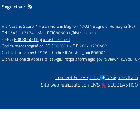
Seguici su:
Via Nazario Sauro, 1 - San Piero in Bagno
-
47021 Bagno di Romagna (FC)
Tel 0543 917174
- Mail:
FOIC806001@istruzione.it
- PEC:
FOIC806001@pec.istruzione.it
Codice meccanografico: FOIC806001
- C.F. 90041220402
Cod. Fatturazione: UF926I
- Codice IPA: istsc_foic806001
Dichiarazione di Accessibilità AgID:
https://form.agid.gov.it/view/1c09b8
Concept & Design by
Designers Italia
Sito web realizzato con CMS
SCUOLASTICO