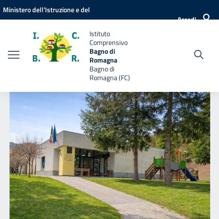
Vai ai contenuti
Vai al menu di navigazione
Vai al footer
Ministero dell'Istruzione e del
Accedi
Merito
Istituto
Comprensivo
Bagno di
Romagna
Bagno di
Romagna (FC)