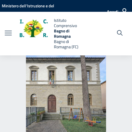
Vai ai contenuti
Vai al menu di navigazione
Vai al footer
Ministero dell'Istruzione e del
Accedi
Merito
Istituto
Comprensivo
Bagno di
Romagna
Bagno di
Romagna (FC)