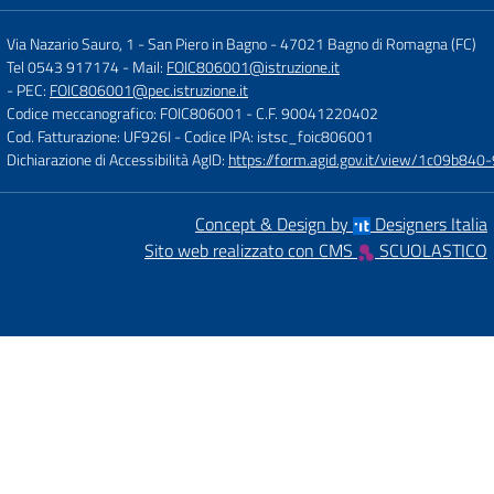
Via Nazario Sauro, 1 - San Piero in Bagno
-
47021 Bagno di Romagna (FC)
Tel 0543 917174
- Mail:
FOIC806001@istruzione.it
- PEC:
FOIC806001@pec.istruzione.it
Codice meccanografico: FOIC806001
- C.F. 90041220402
Cod. Fatturazione: UF926I
- Codice IPA: istsc_foic806001
Dichiarazione di Accessibilità AgID:
https://form.agid.gov.it/view/1c09b8
Concept & Design by
Designers Italia
Sito web realizzato con CMS
SCUOLASTICO