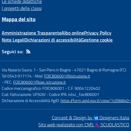
Le schede didattiche
I progetti delle classi
Mappa del sito
Amministrazione Trasparente
Albo online
Privacy Policy
Note Legali
Dichiarazioni di accessibilità
Gestione cookie
Seguici su:
Via Nazario Sauro, 1 - San Piero in Bagno
-
47021 Bagno di Romagna (FC)
Tel 0543 917174
- Mail:
FOIC806001@istruzione.it
- PEC:
FOIC806001@pec.istruzione.it
Codice meccanografico: FOIC806001
- C.F. 90041220402
Cod. Fatturazione: UF926I
- Codice IPA: istsc_foic806001
Dichiarazione di Accessibilità AgID:
https://form.agid.gov.it/view/1c09b8
Concept & Design by
Designers Italia
Sito web realizzato con CMS
SCUOLASTICO