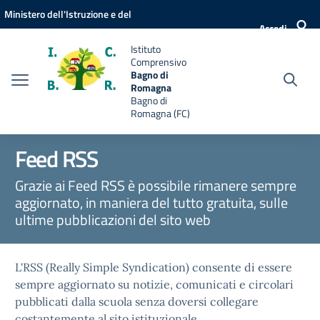
Vai ai contenuti
Vai al menu di navigazione
Vai al footer
Ministero dell'Istruzione e del
Accedi
Merito
Istituto
Comprensivo
Bagno di
Romagna
Bagno di
Romagna (FC)
Feed RSS
Grazie ai Feed RSS è possibile rimanere sempre
aggiornato, in maniera del tutto gratuita, sulle
ultime pubblicazioni del sito web
L'RSS (Really Simple Syndication) consente di essere
sempre aggiornato su notizie, comunicati e circolari
pubblicati dalla scuola senza doversi collegare
costantemente al sito istituzionale.