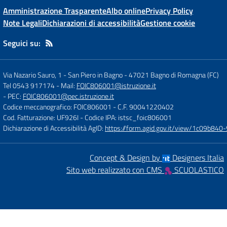
Amministrazione Trasparente
Albo online
Privacy Policy
Note Legali
Dichiarazioni di accessibilità
Gestione cookie
Seguici su:
Via Nazario Sauro, 1 - San Piero in Bagno
-
47021 Bagno di Romagna (FC)
Tel 0543 917174
- Mail:
FOIC806001@istruzione.it
- PEC:
FOIC806001@pec.istruzione.it
Codice meccanografico: FOIC806001
- C.F. 90041220402
Cod. Fatturazione: UF926I
- Codice IPA: istsc_foic806001
Dichiarazione di Accessibilità AgID:
https://form.agid.gov.it/view/1c09b8
Concept & Design by
Designers Italia
Sito web realizzato con CMS
SCUOLASTICO