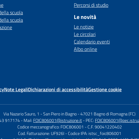
ne
Percorsi di studio
della scuola
Le novità
della scuola
Le notizie
azione
Le circolari
Calendario eventi
Albo online
cy
Note Legali
Dichiarazioni di accessibilità
Gestione cookie
Via Nazario Sauro, 1 - San Piero in Bagno
-
47021 Bagno di Romagna (FC)
543 917174
- Mail:
FOIC806001@istruzione.it
- PEC:
FOIC806001@pec.istruzi
Codice meccanografico: FOIC806001
- C.F. 90041220402
Cod. Fatturazione: UF926I
- Codice IPA: istsc_foic806001