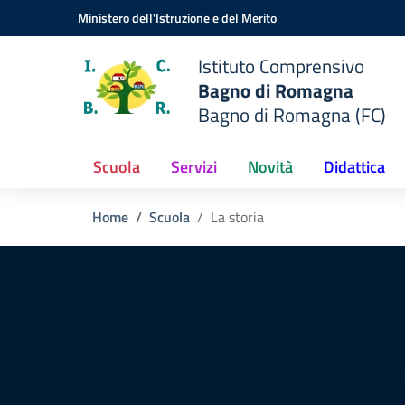
Vai ai contenuti
Vai al menu di navigazione
Vai al footer
Ministero dell'Istruzione e del Merito
Istituto Comprensivo
Bagno di Romagna
Bagno di Romagna (FC)
Scuola
Servizi
Novità
Didattica
Home
Scuola
La storia