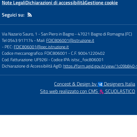
Note Legali
Dichiarazioni di accessibilità
Gestione cookie
Seguici su:
Via Nazario Sauro, 1 - San Piero in Bagno
-
47021 Bagno di Romagna (FC)
Tel 0543 917174
- Mail:
FOIC806001@istruzione.it
- PEC:
FOIC806001@pec.istruzione.it
Codice meccanografico: FOIC806001
- C.F. 90041220402
Cod. Fatturazione: UF926I
- Codice IPA: istsc_foic806001
Dichiarazione di Accessibilità AgID:
https://form.agid.gov.it/view/1c09b8
Concept & Design by
Designers Italia
Sito web realizzato con CMS
SCUOLASTICO