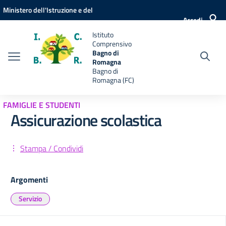
Vai ai contenuti
Vai al menu di navigazione
Vai al footer
Ministero dell'Istruzione e del
Accedi
Merito
Istituto
Comprensivo
Bagno di
Romagna
Bagno di
Romagna (FC)
FAMIGLIE E STUDENTI
Assicurazione scolastica
Stampa / Condividi
Argomenti
Servizio