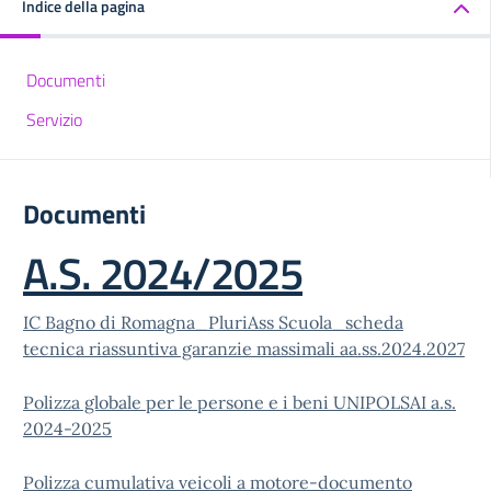
Indice della pagina
Documenti
Servizio
Documenti
A.S. 2024/2025
IC Bagno di Romagna_PluriAss Scuola_scheda
tecnica riassuntiva garanzie massimali aa.ss.2024.2027
Polizza globale per le persone e i beni
UNIPOLSAI a.s.
2024-2025
Polizza cumulativa veicoli a motore-documento