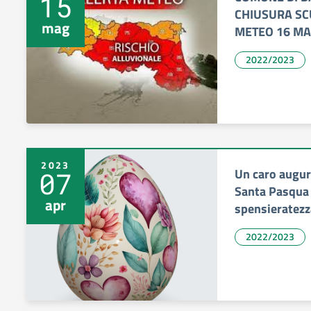
15
CHIUSURA SC
mag
METEO 16 MA
2022/2023
2023
Un caro augur
07
Santa Pasqua 
apr
spensieratezza
2022/2023