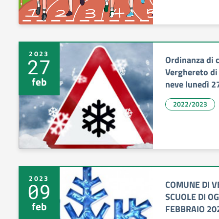
2023
Ordinanza di c
27
Verghereto di
feb
neve lunedì 2
2022/2023
2023
COMUNE DI V
09
SCUOLE DI OG
feb
FEBBRAIO 20