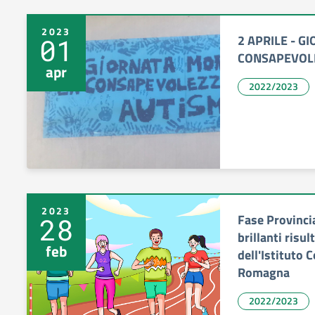
2023
2 APRILE - G
01
CONSAPEVOLE
apr
2022/2023
2023
Fase Provinci
28
brillanti risul
feb
dell'Istituto
Romagna
2022/2023