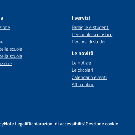
la
I servizi
zione
Famiglie e studenti
Personale scolastico
ne
Percorsi di studio
della scuola
Le novità
della scuola
Le notizie
azione
Le circolari
Calendario eventi
Albo online
cy
Note Legali
Dichiarazioni di accessibilità
Gestione cookie