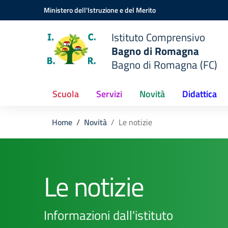
Vai ai contenuti
Vai al menu di navigazione
Vai al footer
Ministero dell'Istruzione e del Merito
Istituto Comprensivo
Bagno di Romagna
Bagno di Romagna (FC)
Scuola
Servizi
Novità
Didattica
Home
Novità
Le notizie
Le notizie
Informazioni dall'istituto