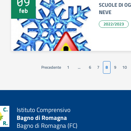
09
SCUOLE DI O
feb
NEVE
2022/2023
Precedente
1
...
6
7
8
9
10
Istituto Comprensivo
Bagno di Romagna
Bagno di Romagna (FC)