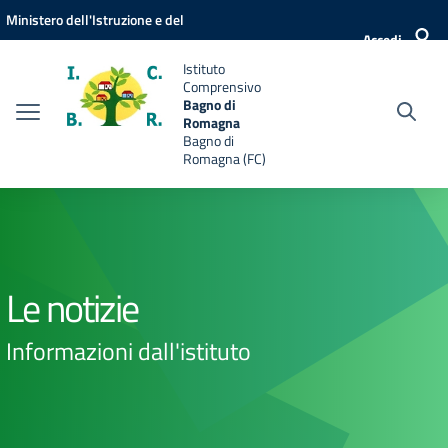
Vai ai contenuti
Vai al menu di navigazione
Vai al footer
Ministero dell'Istruzione e del
Accedi
Merito
Istituto
Comprensivo
Bagno di
Romagna
Bagno di
Romagna (FC)
Le notizie
Informazioni dall'istituto