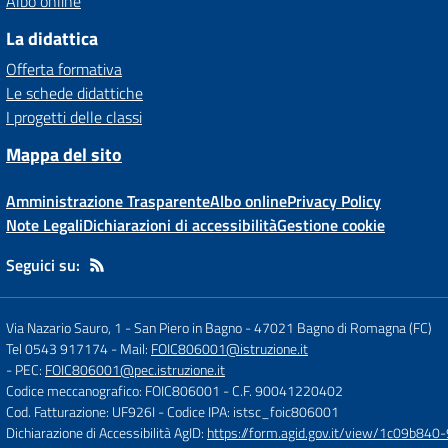
Albo online
La didattica
Offerta formativa
Le schede didattiche
I progetti delle classi
Mappa del sito
Amministrazione Trasparente
Albo online
Privacy Policy
Note Legali
Dichiarazioni di accessibilità
Gestione cookie
Seguici su:
Via Nazario Sauro, 1 - San Piero in Bagno
-
47021 Bagno di Romagna (FC)
Tel 0543 917174
- Mail:
FOIC806001@istruzione.it
- PEC:
FOIC806001@pec.istruzione.it
Codice meccanografico: FOIC806001
- C.F. 90041220402
Cod. Fatturazione: UF926I
- Codice IPA: istsc_foic806001
Dichiarazione di Accessibilità AgID:
https://form.agid.gov.it/view/1c09b8