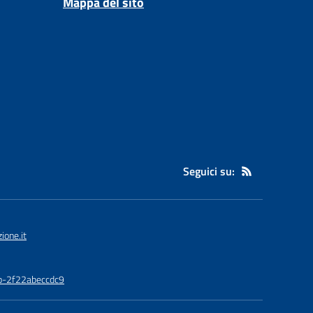
Mappa del sito
Seguici su:
one.it
0b-2f22abeccdc9