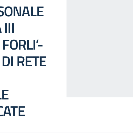
SONALE
III
FORLI’-
DI RETE
LE
CATE