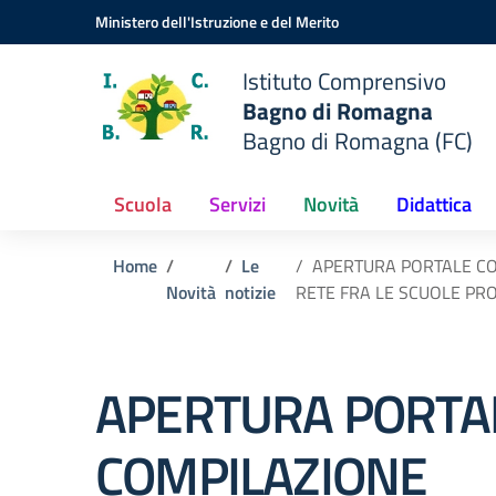
Vai ai contenuti
Vai al menu di navigazione
Vai al footer
Ministero dell'Istruzione e del Merito
Istituto Comprensivo
Bagno di Romagna
Bagno di Romagna (FC)
Scuola
Servizi
Novità
Didattica
Home
Le
APERTURA PORTALE CO
Novità
notizie
RETE FRA LE SCUOLE PRO
APERTURA PORTA
COMPILAZIONE