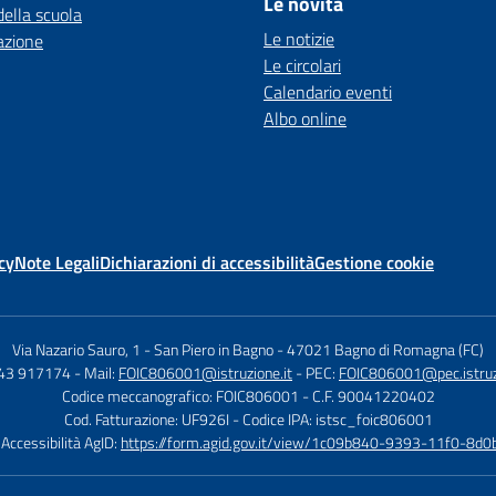
Le novità
della scuola
Le notizie
azione
Le circolari
Calendario eventi
Albo online
cy
Note Legali
Dichiarazioni di accessibilità
Gestione cookie
Via Nazario Sauro, 1 - San Piero in Bagno
-
47021 Bagno di Romagna (FC)
543 917174
- Mail:
FOIC806001@istruzione.it
- PEC:
FOIC806001@pec.istruzi
Codice meccanografico: FOIC806001
- C.F. 90041220402
Cod. Fatturazione: UF926I
- Codice IPA: istsc_foic806001
 Accessibilità AgID:
https://form.agid.gov.it/view/1c09b840-9393-11f0-8d