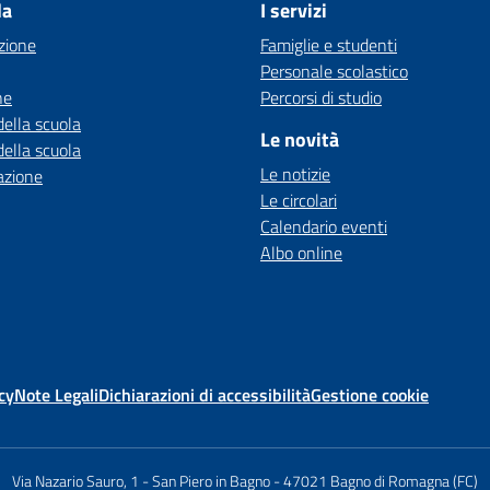
la
I servizi
zione
Famiglie e studenti
Personale scolastico
ne
Percorsi di studio
della scuola
Le novità
della scuola
Le notizie
azione
Le circolari
Calendario eventi
Albo online
cy
Note Legali
Dichiarazioni di accessibilità
Gestione cookie
Via Nazario Sauro, 1 - San Piero in Bagno
-
47021 Bagno di Romagna (FC)