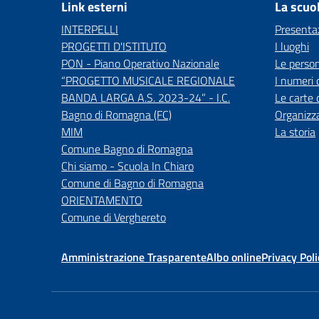
Link esterni
La scuo
INTERPELLI
Presenta
PROGETTI D'ISTITUTO
I luoghi
PON - Piano Operativo Nazionale
Le perso
“PROGETTO MUSICALE REGIONALE
I numeri 
BANDA LARGA A.S. 2023-24” - I.C.
Le carte 
Bagno di Romagna (FC)
Organizz
MIM
La storia
Comune Bagno di Romagna
Chi siamo - Scuola In Chiaro
Comune di Bagno di Romagna
ORIENTAMENTO
Comune di Verghereto
Amministrazione Trasparente
Albo online
Privacy Poli