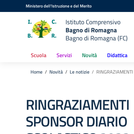
Vai ai contenuti
Vai al menu di navigazione
Vai al footer
Ministero dell'Istruzione e del Merito
Istituto Comprensivo
Bagno di Romagna
Bagno di Romagna (FC)
Scuola
Servizi
Novità
Didattica
Home
Novità
Le notizie
RINGRAZIAMENTI
RINGRAZIAMENTI
SPONSOR DIARIO