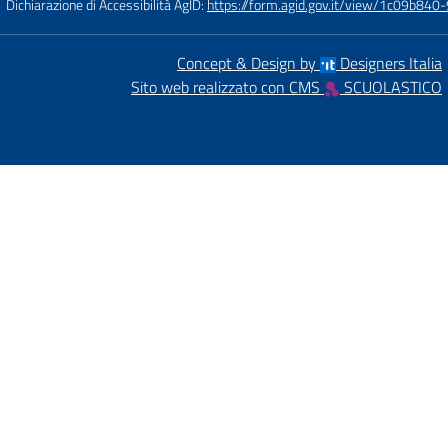
Dichiarazione di Accessibilità AgID:
https://form.agid.gov.it/view/1c09b8
Concept & Design by
Designers Italia
Sito web realizzato con CMS
SCUOLASTICO