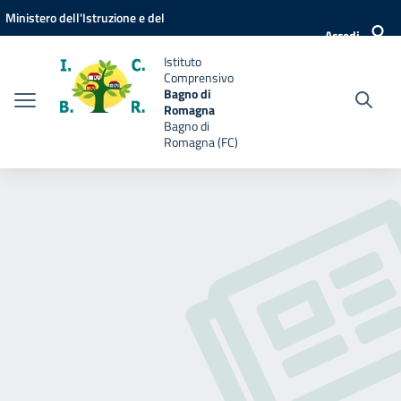
Vai ai contenuti
Vai al menu di navigazione
Vai al footer
Ministero dell'Istruzione e del
Accedi
Merito
Istituto
Comprensivo
Bagno di
Romagna
Bagno di
Romagna (FC)