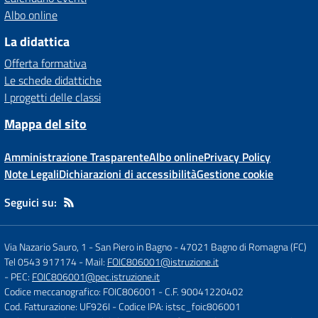
Albo online
La didattica
Offerta formativa
Le schede didattiche
I progetti delle classi
Mappa del sito
Amministrazione Trasparente
Albo online
Privacy Policy
Note Legali
Dichiarazioni di accessibilità
Gestione cookie
Seguici su:
Via Nazario Sauro, 1 - San Piero in Bagno
-
47021 Bagno di Romagna (FC)
Tel 0543 917174
- Mail:
FOIC806001@istruzione.it
- PEC:
FOIC806001@pec.istruzione.it
Codice meccanografico: FOIC806001
- C.F. 90041220402
Cod. Fatturazione: UF926I
- Codice IPA: istsc_foic806001