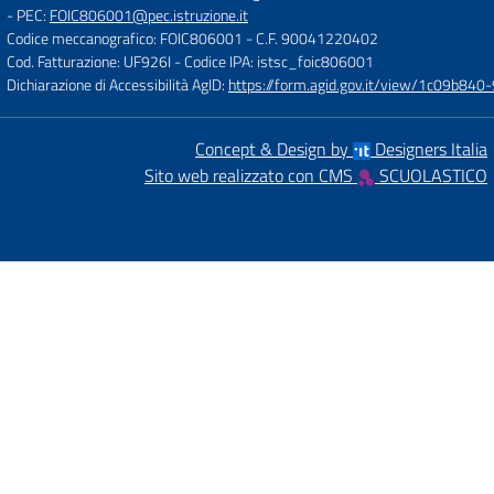
- PEC:
FOIC806001@pec.istruzione.it
Codice meccanografico: FOIC806001
- C.F. 90041220402
Cod. Fatturazione: UF926I
- Codice IPA: istsc_foic806001
Dichiarazione di Accessibilità AgID:
https://form.agid.gov.it/view/1c09b8
Concept & Design by
Designers Italia
Sito web realizzato con CMS
SCUOLASTICO