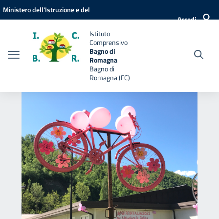
Vai ai contenuti
Vai al menu di navigazione
Vai al footer
Ministero dell'Istruzione e del
Accedi
Merito
Istituto
Comprensivo
Bagno di
Romagna
Bagno di
Romagna (FC)