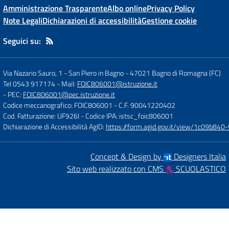
Amministrazione Trasparente
Albo online
Privacy Policy
Note Legali
Dichiarazioni di accessibilità
Gestione cookie
Seguici su:
Via Nazario Sauro, 1 - San Piero in Bagno
-
47021 Bagno di Romagna (FC)
Tel 0543 917174
- Mail:
FOIC806001@istruzione.it
- PEC:
FOIC806001@pec.istruzione.it
Codice meccanografico: FOIC806001
- C.F. 90041220402
Cod. Fatturazione: UF926I
- Codice IPA: istsc_foic806001
Dichiarazione di Accessibilità AgID:
https://form.agid.gov.it/view/1c09b8
Concept & Design by
Designers Italia
Sito web realizzato con CMS
SCUOLASTICO