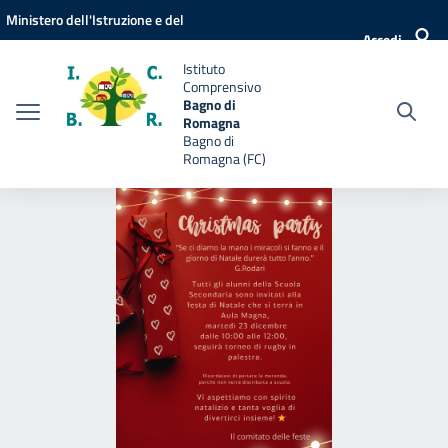
Vai ai contenuti
Vai al menu di navigazione
Vai al footer
Ministero dell'Istruzione e del
Accedi
Merito
Istituto
Comprensivo
Bagno di
Romagna
Bagno di
Romagna (FC)