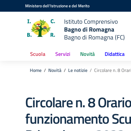
Vai ai contenuti
Vai al menu di navigazione
Vai al footer
Ministero dell'Istruzione e del Merito
Istituto Comprensivo
Bagno di Romagna
Bagno di Romagna (FC)
Scuola
Servizi
Novità
Didattica
Home
Novità
Le notizie
Circolare n. 8 Ora
Circolare n. 8 Orario
funzionamento Scu