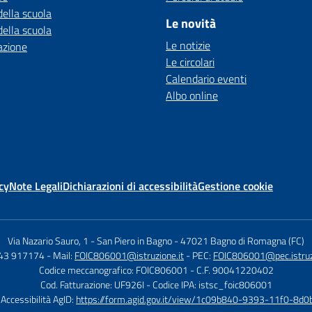
della scuola
Le novità
della scuola
Le notizie
azione
Le circolari
Calendario eventi
Albo online
cy
Note Legali
Dichiarazioni di accessibilità
Gestione cookie
Via Nazario Sauro, 1 - San Piero in Bagno
-
47021 Bagno di Romagna (FC)
543 917174
- Mail:
FOIC806001@istruzione.it
- PEC:
FOIC806001@pec.istruzi
Codice meccanografico: FOIC806001
- C.F. 90041220402
Cod. Fatturazione: UF926I
- Codice IPA: istsc_foic806001
 Accessibilità AgID:
https://form.agid.gov.it/view/1c09b840-9393-11f0-8d